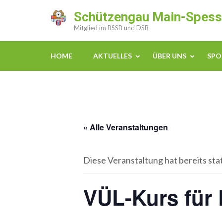
Zum
Schützengau Main-Spess
Inhalt
Mitglied im BSSB und DSB
springen
(Enter
HOME
AKTUELLES
ÜBER UNS
SPO
drücken)
« Alle Veranstaltungen
Diese Veranstaltung hat bereits st
VÜL-Kurs für 