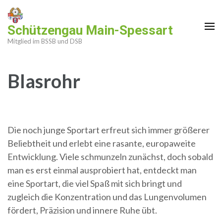
Zum
Inhalt
Schützengau Main-Spessart
springen
Mitglied im BSSB und DSB
(Enter
drücken)
Blasrohr
Die noch junge Sportart erfreut sich immer größerer
Beliebtheit und erlebt eine rasante, europaweite
Entwicklung. Viele schmunzeln zunächst, doch sobald
man es erst einmal ausprobiert hat, entdeckt man
eine Sportart, die viel Spaß mit sich bringt und
zugleich die Konzentration und das Lungenvolumen
fördert, Präzision und innere Ruhe übt.