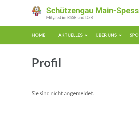
Zum
Schützengau Main-Spess
Inhalt
Mitglied im BSSB und DSB
springen
(Enter
HOME
AKTUELLES
ÜBER UNS
SPO
drücken)
Profil
Sie sind nicht angemeldet.