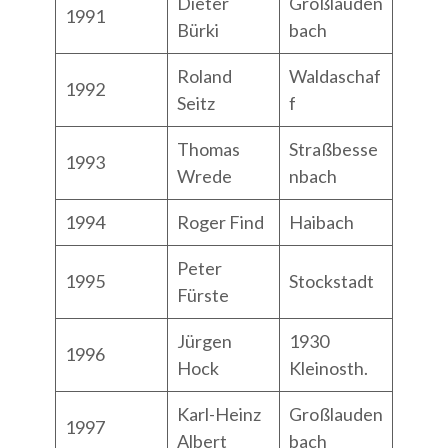
Dieter
Großlauden
1991
Bürki
bach
Roland
Waldaschaf
1992
Seitz
f
Thomas
Straßbesse
1993
Wrede
nbach
1994
Roger Find
Haibach
Peter
1995
Stockstadt
Fürste
Jürgen
1930
1996
Hock
Kleinosth.
Karl-Heinz
Großlauden
1997
Albert
bach