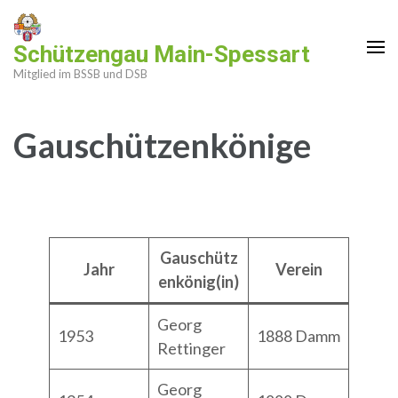
Zum
Inhalt
Schützengau Main-Spessart
springen
Mitglied im BSSB und DSB
(Enter
drücken)
Gauschützenkönige
Gauschütz
Jahr
Verein
enkönig(in)
Georg
1953
1888 Damm
Rettinger
Georg