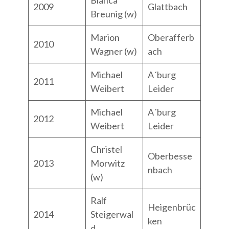
Bianca
2009
Glattbach
Breunig (w)
Marion
Oberafferb
2010
Wagner (w)
ach
Michael
A´burg
2011
Weibert
Leider
Michael
A´burg
2012
Weibert
Leider
Christel
Oberbesse
2013
Morwitz
nbach
(w)
Ralf
Heigenbrüc
2014
Steigerwal
ken
d