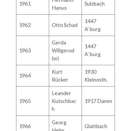
1961
Sulzbach
Hanus
1447
1962
Otto Schad
A`burg
Gerda
1447
1963
Willgerod
A`burg
(w)
Kurt
1930
1964
Rücker
Kleinosth.
Leander
1965
Kutschbac
1917 Damm
h
Georg
1966
Glattbach
Helm