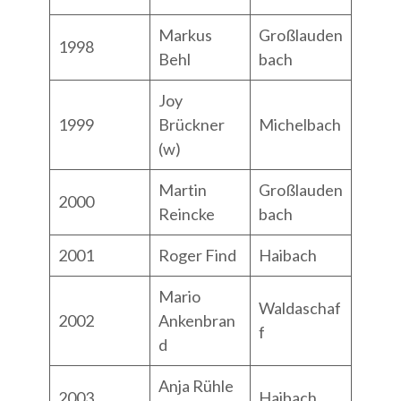
Markus
Großlauden
1998
Behl
bach
Joy
1999
Brückner
Michelbach
(w)
Martin
Großlauden
2000
Reincke
bach
2001
Roger Find
Haibach
Mario
Waldaschaf
2002
Ankenbran
f
d
Anja Rühle
2003
Haibach