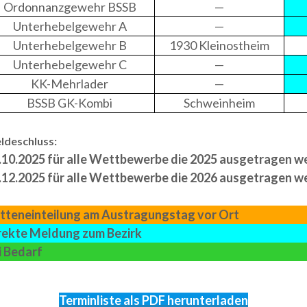
Ordonnanzgewehr BSSB
—
Unterhebelgewehr A
—
Unterhebelgewehr B
1930 Kleinostheim
Unterhebelgewehr C
—
KK-Mehrlader
—
BSSB GK-Kombi
Schweinheim
ldeschluss:
.10.2025 für alle Wettbewerbe die 2025 ausgetragen w
.12.2025 für alle Wettbewerbe die 2026 ausgetragen w
tteneinteilung am Austragungstag vor Ort
rekte Meldung zum Bezirk
i Bedarf
Terminliste als PDF herunterladen