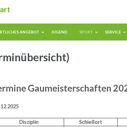
art
RTLICHES ANGEBOT
JUGEND
SPORT
SERVICE
rminübersicht)
ermine Gaumeisterschaften 20
.12.2025
Disziplin
Schießort