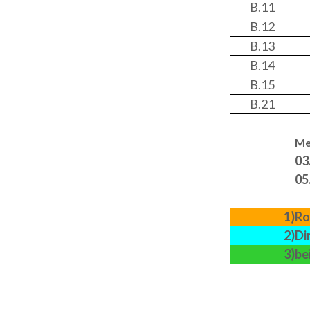
B.11
B.12
B.13
B.14
B.15
B.21
Me
03
05
1)
Ro
2)
Di
3)
be