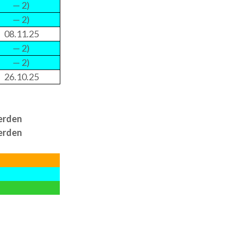
— 2)
— 2)
08.11.25
— 2)
— 2)
26.10.25
erden
erden