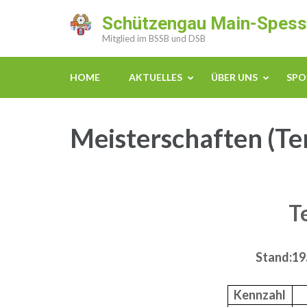
Zum
Schützengau Main-Spess
Inhalt
Mitglied im BSSB und DSB
springen
(Enter
HOME
AKTUELLES
ÜBER UNS
SPO
drücken)
Meisterschaften (Te
T
Stand:
19
Kennzahl