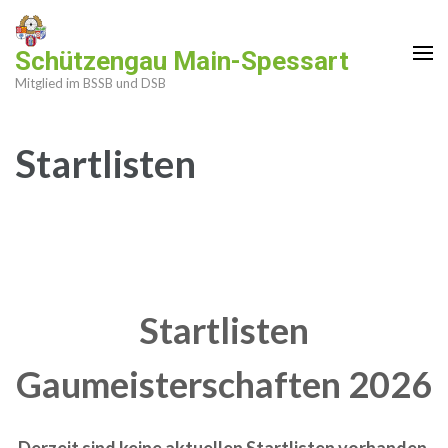
Zum
Inhalt
Schützengau Main-Spessart
springen
Mitglied im BSSB und DSB
(Enter
drücken)
Startlisten
Startlisten
Gaumeisterschaften 2026