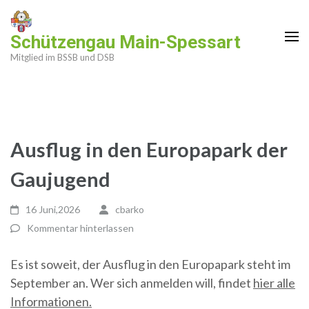
Zum
Inhalt
Schützengau Main-Spessart
springen
Mitglied im BSSB und DSB
(Enter
drücken)
Ausflug in den Europapark der
Gaujugend
16 Juni,2026
cbarko
Kommentar hinterlassen
Es ist soweit, der Ausflug in den Europapark steht im
September an. Wer sich anmelden will, findet
hier alle
Informationen.