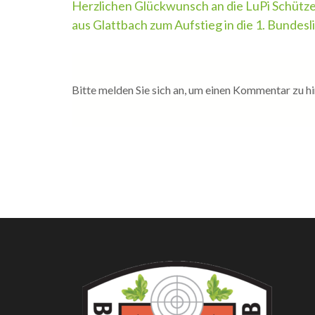
Beitragsnavigation
Herzlichen Glückwunsch an die LuPi Schütz
aus Glattbach zum Aufstieg in die 1. Bundesl
Bitte melden Sie sich an, um einen Kommentar zu hi