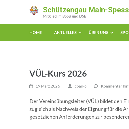
Zum
Schützengau Main-Spess
Inhalt
Mitglied im BSSB und DSB
springen
(Enter
HOME
AKTUELLES
ÜBER UNS
SPO
drücken)
VÜL-Kurs 2026
19 März,2026
cbarko
Kommentar hin
Der Vereinsübungsleiter (VÜL) bildet den Ein
zugleich als Nachweis der Eignung für die Ar
gesetzlichen Anforderungen zur besondere