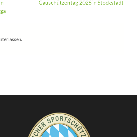
en
Gauschützentag 2026 in Stockstadt
iga
nterlassen.